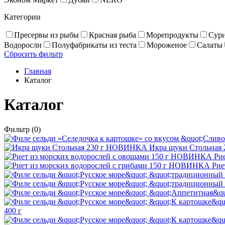
Категории
Пресервы из рыбы
Красная рыба
Море­про­дукты
Сур
Водоросли
Полуфабрикаты из теста
Мороженое
Салаты
Сбросить фильтр
Главная
Каталог
Каталог
Фильтр
(0)
НОВИНКА
Икра щуки Стольная 
НОВИНКА
Ри
НОВИНКА
Рие
400 г