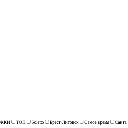
ККИ
ТОП
Soletto
Брест-Литовск
Самое время
Санта