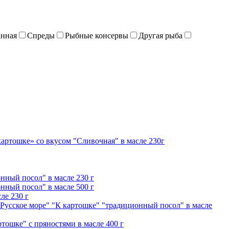
анная
Спреды
Рыбные консервы
Другая рыба
картошке» со вкусом "Сливочная" в масле 230г
нный посол" в масле 230 г
нный посол" в масле 500 г
ле 230 г
"Русское море" "К картошке" "традиционный посол" в масле
ртошке" с пряностями в масле 400 г