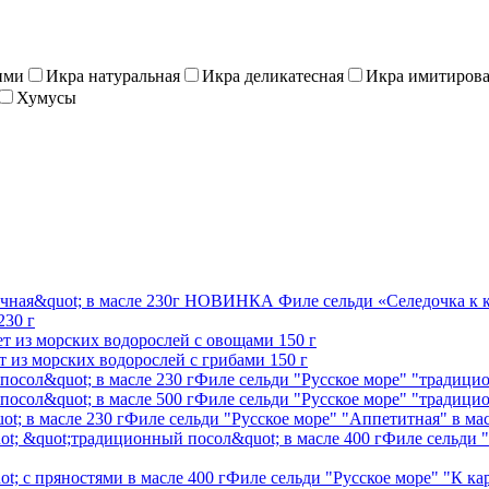
ими
Икра натуральная
Икра деликатесная
Икра имитиров
Хумусы
НОВИНКА
Филе сельди «Селедочка к 
230 г
ет из морских водорослей с овощами 150 г
т из морских водорослей с грибами 150 г
Филе сельди "Русское море" "традицио
Филе сельди "Русское море" "традицио
Филе сельди "Русское море" "Аппетитная" в мас
Филе сельди 
Филе сельди "Русское море" "К ка