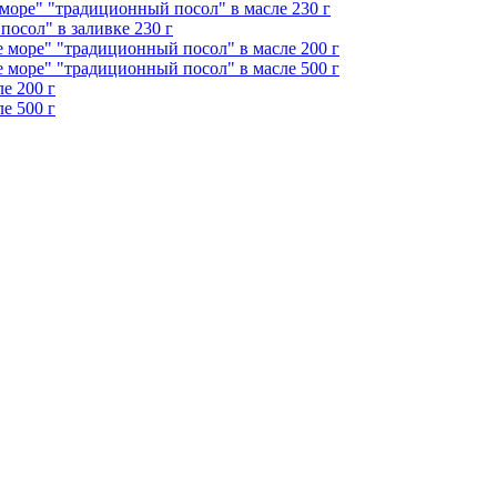
 море" "традиционный посол" в масле 230 г
осол" в заливке 230 г
 море" "традиционный посол" в масле 200 г
 море" "традиционный посол" в масле 500 г
е 200 г
е 500 г