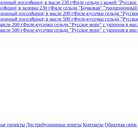
Филе сельди с кожей "Русское
Филе сельди "Бочковая" "традиционный п
Филе-кусочки сельди "Русское
Филе-кусочки сельди "Русское
Филе-кусочки сельди "Русское море" с укропом в масл
Филе-кусочки сельди "Русское море" с укропом в масл
ые проекты
Дистрибуционные юниты
Контакты
Обратная связь