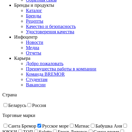
Бренды и продукты
Каталог
Бренды
Рецепты
Качество и безопасность
Удостоверения качества
Инфоцентр
Новости
Медиа
Отчеты
Карьера
Добро пожаловать
Преимущества работы в компании
Команда BREMOR
Студентам
Вакансии
Страна
Беларусь
Россия
Торговые марки
Санта Бремор
Русское море
Матиас
Бабушка Аня
ЮККИ
ТОП
Soletto
Брест-Литовск
Самое время