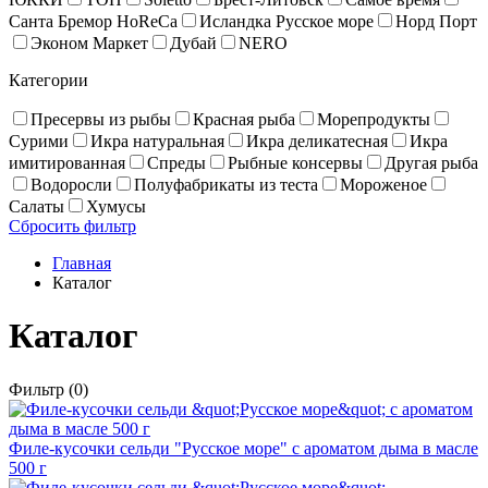
Санта Бремор HoReCa
Исландка Русское море
Норд Порт
Эконом Маркет
Дубай
NERO
Категории
Пресервы из рыбы
Красная рыба
Море­про­дукты
Сурими
Икра натуральная
Икра деликатесная
Икра
имитированная
Спреды
Рыбные консервы
Другая рыба
Водоросли
Полуфабрикаты из теста
Мороженое
Салаты
Хумусы
Сбросить фильтр
Главная
Каталог
Каталог
Фильтр
(0)
Филе-кусочки сельди "Русское море" с ароматом дыма в масле
500 г