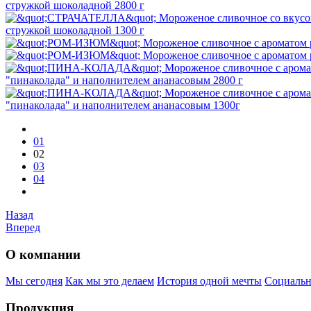
стружкой шоколадной 2800 г
стружкой шоколадной 1300 г
"пинаколада" и наполнителем ананасовым 2800 г
"пинаколада" и наполнителем ананасовым 1300г
01
02
03
04
Назад
Вперед
О компании
Мы сегодня
Как мы это делаем
История одной мечты
Социальн
Продукция