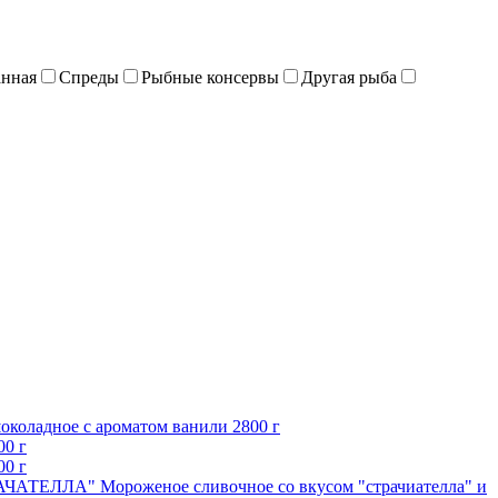
анная
Спреды
Рыбные консервы
Другая рыба
оладное c ароматом ванили 2800 г
0 г
0 г
ЧАТЕЛЛА" Мороженое сливочное со вкусом "страчиателла" и