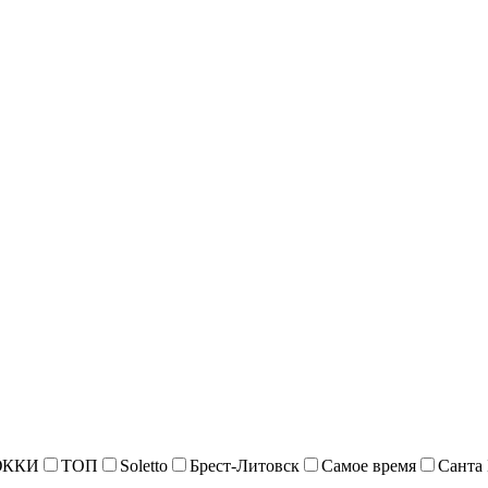
ККИ
ТОП
Soletto
Брест-Литовск
Самое время
Санта