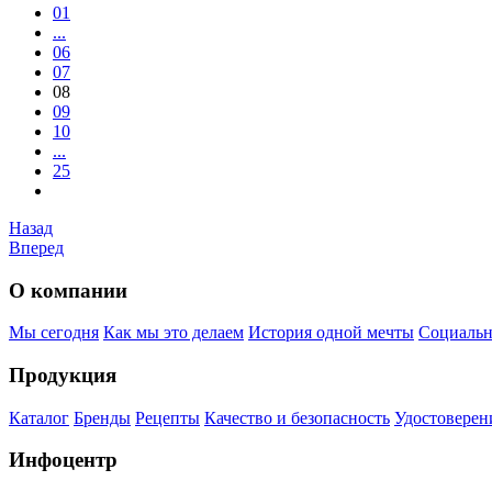
01
...
06
07
08
09
10
...
25
Назад
Вперед
О компании
Мы сегодня
Как мы это делаем
История одной мечты
Социальн
Продукция
Каталог
Бренды
Рецепты
Качество и безопасность
Удостоверен
Инфоцентр