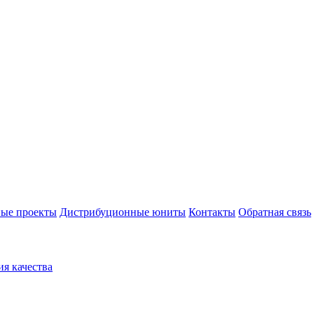
ые проекты
Дистрибуционные юниты
Контакты
Обратная связь
ия качества