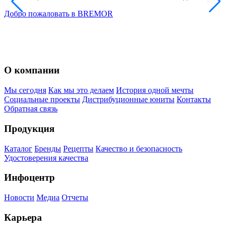
п
Добро пожаловать в BREMOR
п
8
О компании
Мы сегодня
Как мы это делаем
История одной мечты
Социальные проекты
Дистрибуционные юниты
Контакты
Обратная связь
Продукция
Каталог
Бренды
Рецепты
Качество и безопасность
Удостоверения качества
Инфоцентр
Новости
Медиа
Отчеты
Карьера