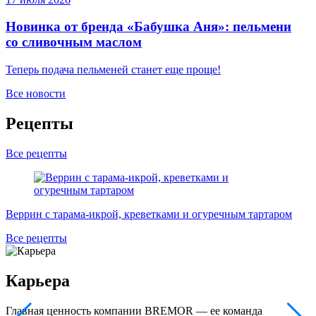
Новинка от бренда «Бабушка Аня»: пельмени
со сливочным маслом
Теперь подача пельменей станет еще проще!
Все новости
Рецепты
Все рецепты
Т
Веррин с тарама-икрой, креветками и огуречным тартаром
Все рецепты
Карьера
Главная ценность компании BREMOR — ее команда
И