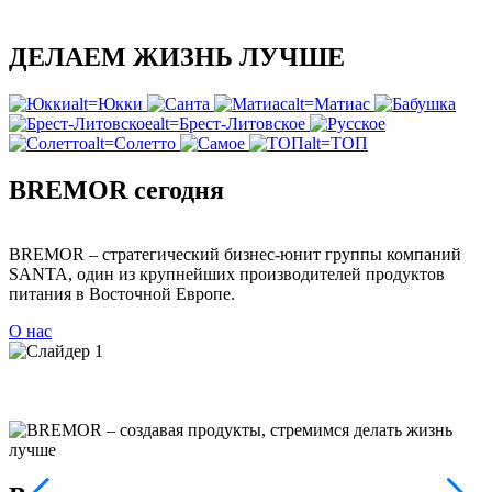
ДЕЛАЕМ ЖИЗНЬ ЛУЧШЕ
BREMOR сегодня
BREMOR – стратегический бизнес-юнит группы компаний
SANTA, один из крупнейших производителей продуктов
п
питания в Восточной Европе.
к
к
О нас
м
с
О