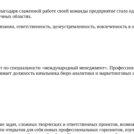
агодаря слаженной работе своей команды предприятие стало о
ичных областях.
пании, ответственность, целеустремленность, вовлеченность в о
 по специальности «международный менеджмент». Профессионал
имает должность начальника бюро аналитики и маркетинговых
е задач, сложных творческих и ответственных проектов, возмож
сти открытия для себя новых профессиональных горизонтов, из