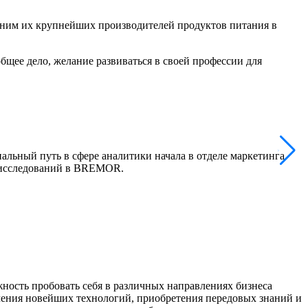
дним их крупнейших производителей продуктов питания в
бщее дело, желание развиваться в своей профессии для
ьный путь в сфере аналитики начала в отделе маркетинга
О
 исследований в BREMOR.
п
п
ность пробовать себя в различных направлениях бизнеса
учения новейших технологий, приобретения передовых знаний и