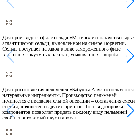
Для производства филе сельди «Матиас» используется сырье
В
атлантической сельди, выловленной на севере Норвегии.
р
Сельдь поступает на завод в виде замороженного филе
к
в плотных вакуумных пакетах, упакованных в короба.
т
п
Для приготовления пельменей «Бабушка Аня» используются
О
натуральные ингредиенты. Производство пельменей
и
начинается с предварительной операции – составления смеси
п
специй, пряностей и других приправ. Точная дозировка
ф
компонентов позволяет придать каждому виду пельменей
п
свой неповторимый вкус и аромат.