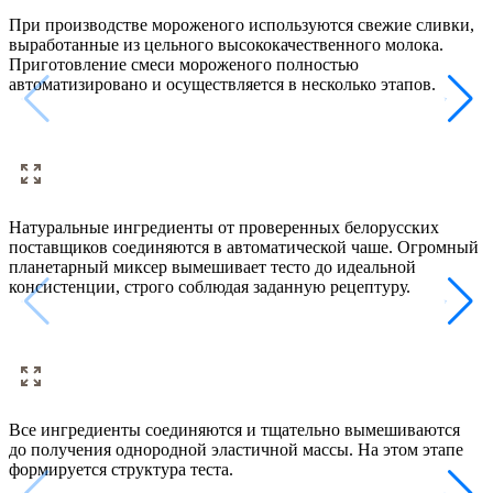
При производстве мороженого используются свежие сливки,
З
выработанные из цельного высококачественного молока.
М
Приготовление смеси мороженого полностью
п
автоматизировано и осуществляется в несколько этапов.
с
к
Натуральные ингредиенты от проверенных белорусских
Г
поставщиков соединяются в автоматической чаше. Огромный
планетарный миксер вымешивает тесто до идеальной
н
консистенции, строго соблюдая заданную рецептуру.
к
Все ингредиенты соединяются и тщательно вымешиваются
Н
до получения однородной эластичной массы. На этом этапе
м
формируется структура теста.
т
и