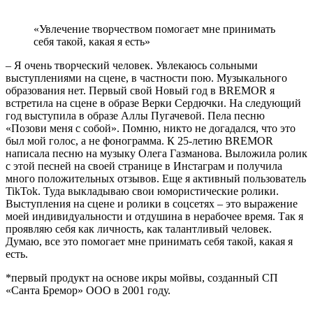
«Увлечение творчеством помогает мне принимать
себя такой, какая я есть»
– Я очень творческий человек. Увлекаюсь сольными
выступлениями на сцене, в частности пою. Музыкального
образования нет. Первый свой Новый год в BREMOR я
встретила на сцене в образе Верки Сердючки. На следующий
год выступила в образе Аллы Пугачевой. Пела песню
«Позови меня с собой». Помню, никто не догадался, что это
был мой голос, а не фонограмма. К 25-летию BREMOR
написала песню на музыку Олега Газманова. Выложила ролик
с этой песней на своей странице в Инстаграм и получила
много положительных отзывов. Еще я активный пользователь
TikTok. Туда выкладываю свои юмористические ролики.
Выступления на сцене и ролики в соцсетях – это выражение
моей индивидуальности и отдушина в нерабочее время. Так я
проявляю себя как личность, как талантливый человек.
Думаю, все это помогает мне принимать себя такой, какая я
есть.
*первый продукт на основе икры мойвы, созданный СП
«Санта Бремор» ООО в 2001 году.