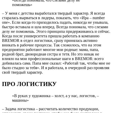
«Всегда понимала, что слезами делу не
поможешь»
– У меня с детства выработался твердый характер. Я всегда
старалась вырваться в лидеры, показать, что «Ира – number
one». Если когда-то приходилось падать, никогда не унывала,
быстро вставала и шла вперед. Всегда понимала, что слезами
делу не поможешь. Этого принципа придерживаюсь и сейчас.
Когда после университета пришла работать в компанию
BREMOR в отдел логистики, сразу принялась активно
вникать в рабочие процессы. Так сложилось, что на этом
предприятии работают многие мои родные: мама, папа,
родной брат, двоюродная сестра и тетя. Но это никак не
влияло на мои профессиональные шаги в BREMOR: всего
добивалась сама. Папа мне сказал: «Работай так, чтобы мне не
было стыдно за тебя». И я работала, в очередной раз проявляя
свой твердый характер.
ПРО ЛОГИСТИКУ
«В руках у художника – холст, а у нас, логистов, –
машины»
– Задача логистика – рассчитать количество продукции,