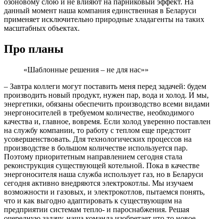
озоновому слою и не влияют на парниковый эффект. На
данный момент наша компания единственная в Беларуси
применяет исключительно природные хладагенты на таких
масштабных объектах.
Про планы
«Шаблонные решения – не для нас»»
– Завтра коллеги могут поставить меня перед задачей: будем
производить новый продукт, нужен пар, вода и холод. И мы,
энергетики, обязаны обеспечить производство всеми видами
энергоносителей в требуемом количестве, необходимого
качества и, главное, вовремя. Если холод уверенно поставлен
на службу компании, то работу с теплом еще предстоит
усовершенствовать. Для технологических процессов на
производстве в большом количестве используется пар.
Поэтому приоритетным направлением сегодня стала
реконструкция существующей котельной. Пока в качестве
энергоносителя наша служба использует газ, но в Беларуси
сегодня активно внедряются электрокотлы. Мы изучаем
возможности и газовых, и электрокотлов, пытаемся понять,
что и как выгодно адаптировать к существующим на
предприятии системам тепло- и пароснабжения. Решая
очередную задачу, наша команда изобретает что-то новое,