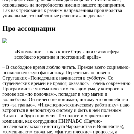
основываясь на потребностях именно нашего предприятия.
Так как требования к разным направлениям производства
уникальные, то шаблонные решения – не для нас.
Про ассоциации
«В компании – как в книге Стругацких: атмосфера
всеобщего креатива и постоянный драйв»
– В свободное время люблю читать. Прежде всего социально-
психологическую фантастику. Перечитываю повесть
Стругацких «Понедельник начинается в субботу». Со
студенческих времен не брался, оказалось – очень современно.
Программист с математическим складом ума, у которого в
голове все «по полочкам», попадает в мир магии и
волшебства. Он ничего не понимает, потому что волшебство –
это «за гранью». «Инженерно-техническому работнику» надо
встроиться в непонятную систему и быть в ней полезным.
Читаю – и будто про меня. Технологи и маркетологи
компании, как сотрудники НИИЧАВО (Научно-
исследовательского института Чародейства и Волшебства),
«замешивают» сложные, «фантастические» процессы, а