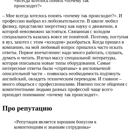
«Всегда хотелось понять «почему так
происходит?»
– Мне всегда хотелось понять «почему так происходит?». И
профессию выбрал из любознательности. В школе любил
физику, представлял энергетику как науку о движении, в
которой невозможно застояться. Связанная с холодом
специальность казалась вовсе не понятной. Поэтому, поступая
в вуз, захотел с этим «холодом» разобраться. Когда пришел в
компанию, на мой любимый вопрос пришлось часто искать
ответы. Первое впечатление: надо много работать, слушать,
думать и читать. Изучал массу специальной литературы,
которая описывала новые типы оборудования. Самые
интересные ответы были «спрятаны» в англоязычной
описательной части – появилась необходимость подтянуть
английский, овладеть техническим переводом. И главное –
много общаться с профессионалами. Именно после общения с
компетентными людьми разных профессий чаще всего
приходит понимание «почему так происходит».
Про репутацию
«Репутация является хорошим бонусом к
компетенциям и знаниям сотрудника»