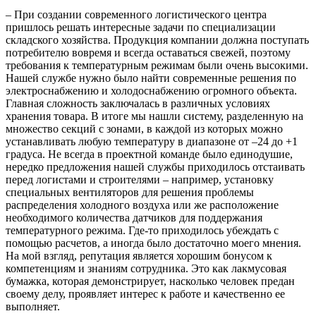
– При создании современного логистического центра
пришлось решать интересные задачи по специализации
складского хозяйства. Продукция компании должна поступать
потребителю вовремя и всегда оставаться свежей, поэтому
требования к температурным режимам были очень высокими.
Нашей службе нужно было найти современные решения по
электроснабжению и холодоснабжению огромного объекта.
Главная сложность заключалась в различных условиях
хранения товара. В итоге мы нашли систему, разделенную на
множество секций с зонами, в каждой из которых можно
устанавливать любую температуру в диапазоне от –24 до +1
градуса. Не всегда в проектной команде было единодушие,
нередко предложения нашей службы приходилось отстаивать
перед логистами и строителями – например, установку
специальных вентиляторов для решения проблемы
распределения холодного воздуха или же расположение
необходимого количества датчиков для поддержания
температурного режима. Где-то приходилось убеждать с
помощью расчетов, а иногда было достаточно моего мнения.
На мой взгляд, репутация является хорошим бонусом к
компетенциям и знаниям сотрудника. Это как лакмусовая
бумажка, которая демонстрирует, насколько человек предан
своему делу, проявляет интерес к работе и качественно ее
выполняет.