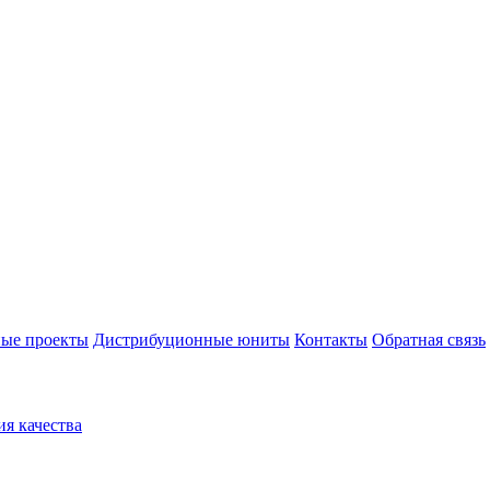
ые проекты
Дистрибуционные юниты
Контакты
Обратная связь
ия качества