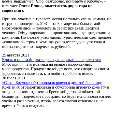
новые знакомства. Что, безусловно, помогает в работе»,
–
отмечает
Олеся Елина, заместитель директора по
маркетингу.
Принять участие в турслете могли не только члены команд, но
и группа поддержки. У «Санта Бремор» она была самой
многочисленной – поболеть за своих приехали десятки
человек. Обмундирование и провизию команде предоставила
компания. По словам участников, туристический слет прошел
«слишком быстро» и команда уже ждет следующего года и
новых спортивно-творческих рубежей.
25 августа 2021
Криль в новом формате: для кулинарных экспериментов
Мясо криля – это новинка на рынке замороженных
морепродуктов. Продукт подойдет всем, кто следит за своим
здоровьем, а также тем, кто любит пробовать новое.
30 июля 2021
«Санта Бремор» обустроила игровую в детской больнице
Компания отремонтировала и обустроила игровую комнату в
хирургическом отделении Брестской детской областной
больницы. Творческое пространство будет использоваться для
учебы и развлечений, чтобы ребята смогли отвлечься и на
время забыть о недугах.