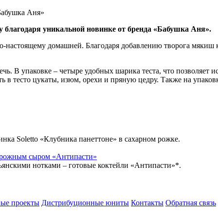
у благодаря уникальной новинке от бренда «Бабушка Аня».
ку по-настоящему домашней. Благодаря добавлению творога мяки
ечь. В упаковке – четыре удобных шарика теста, что позволяет и
 в тесто цукаты, изюм, орехи и пряную цедру. Также на упаков
инка Soletto «Клубника панеттоне» в сахарном рожке.
ворожным сыром «Антипасти»
ьянскими нотками – готовые коктейли «Антипасти»*.
ые проекты
Дистрибуционные юниты
Контакты
Обратная связь