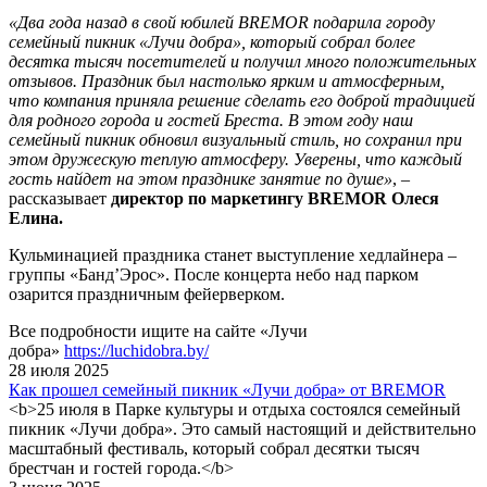
«Два года назад в свой юбилей BREMOR подарила городу
семейный пикник «Лучи добра», который собрал более
десятка тысяч посетителей и получил много положительных
отзывов. Праздник был настолько ярким и атмосферным,
что компания приняла решение сделать его доброй традицией
для родного города и гостей Бреста. В этом году наш
семейный пикник обновил визуальный стиль, но сохранил при
этом дружескую теплую атмосферу. Уверены, что каждый
гость найдет на этом празднике занятие по душе»
, –
рассказывает
директор по маркетингу BREMOR Олеся
Елина.
Кульминацией праздника станет выступление хедлайнера –
группы «Банд’Эрос». После концерта небо над парком
озарится праздничным фейерверком.
Все подробности ищите на сайте «Лучи
добра»
https://luchidobra.by/
28 июля 2025
Как прошел семейный пикник «Лучи добра» от BREMOR
<b>25 июля в Парке культуры и отдыха состоялся семейный
пикник «Лучи добра». Это самый настоящий и действительно
масштабный фестиваль, который собрал десятки тысяч
брестчан и гостей города.</b>