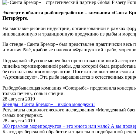
Эксперт в области рыбопереработки – компания «Санта Бр
Петербурге.
На выставке рыбной индустрии, организованной в рамках фору
инновационную и традиционную продукцию из рыбы и морепр
На стенде «Санта Бремор» был представлен практически весь п
и минтая Pâté, крабовые палочки «Французский краб», морепр
Под маркой «Русское море» был презентован широкий ассортим
линейка термизированной рыбы, для которой была разработана
без использования консервантов. Посетители выставки смогли
«Артезианскую». Эта рыба выращивается в естественных прир
Рыбодобывающая компания «Союзрыба» представила консервы из
только печень, соль и специи.
28 августа 2019
Бренды «Санта Бремор» – выбор молодежи!
Результаты социологического исследования «Молодежный бренд
самых популярных.
28 августа 2019
360 граммов морепродуктов – это много или мало? А вы провер
Благодаря бережной обработке и тщательно подобранной рецеп