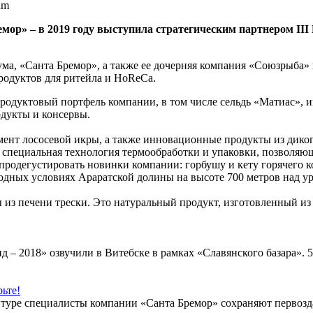
емор» – в 2019 году выступила стратегическим партнером 
ма, «Санта Бремор», а также ее дочерняя компания «Союзрыба»
одуктов для ритейла и HoReCa.
родуктовый портфель компании, в том числе сельдь «Матиас», ик
одукты и консервы.
ент лососевой икры, а также инновационные продукты из диког
 специальная технология термообработки и упаковки, позволяю
 продегустировать новинки компании: горбушу и кету горячего 
одных условиях Араратской долины на высоте 700 метров над у
 печени трески. Это натуральный продукт, изготовленный из о
 – 2018» озвучили в Витебске в рамках «Славянского базара». 
ьте!
туре специалисты компании «Санта Бремор» сохраняют первозда