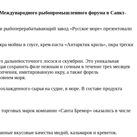
III Международного рыбопромышленного форума в Санкт-
 и рыбоперерабатывающий завод «Русское море» презентовали
ра мойвы в соусе, крем-паста «Антарктик криль», икра трески
о дальневосточного лосося и скумбрии. Это уникальная
щая сохранить филе нежным и сочным в течение трех месяцев
копчения, имитированную икру, а также форель
ровнем моря.
хлажденного сырья на судне, в море. В составе продукта
5 торговых марок компании «Санта Бремор» оказались в числе
нные вкусовые качества мидий, кальмаров и креветок.