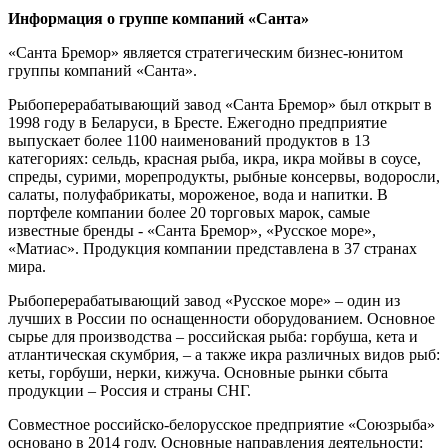
Информация о группе компаний «Санта»
«Санта Бремор» является стратегическим бизнес-юнитом
группы компаний «Санта».
Рыбоперерабатывающий завод «Санта Бремор» был открыт в
1998 году в Беларуси, в Бресте. Ежегодно предприятие
выпускает более 1100 наименований продуктов в 13
категориях: сельдь, красная рыба, икра, икра мойвы в соусе,
спреды, сурими, морепродукты, рыбные консервы, водоросли,
салаты, полуфабрикаты, мороженое, вода и напитки. В
портфеле компании более 20 торговых марок, самые
известные бренды - «Санта Бремор», «Русское море»,
«Матиас». Продукция компании представлена в 37 странах
мира.
Рыбоперерабатывающий завод «Русское море» – один из
лучших в России по оснащенности оборудованием. Основное
сырье для производства – российская рыба: горбуша, кета и
атлантическая скумбрия, – а также икра различных видов рыб:
кеты, горбуши, нерки, кижуча. Основные рынки сбыта
продукции – Россия и страны СНГ.
Совместное российско-белорусское предприятие «Союзрыба»
основано в 2014 году. Основные направления деятельности: