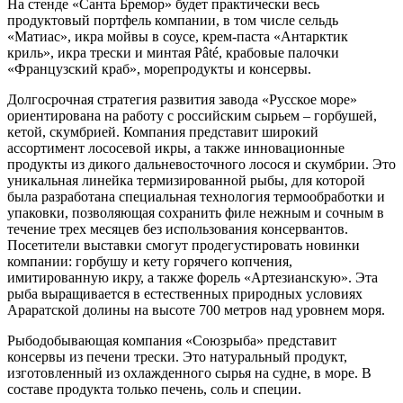
На стенде «Санта Бремор» будет практически весь
продуктовый портфель компании, в том числе сельдь
«Матиас», икра мойвы в соусе, крем-паста «Антарктик
криль», икра трески и минтая Pâté, крабовые палочки
«Французский краб», морепродукты и консервы.
Долгосрочная стратегия развития завода «Русское море»
ориентирована на работу с российским сырьем – горбушей,
кетой, скумбрией. Компания представит широкий
ассортимент лососевой икры, а также инновационные
продукты из дикого дальневосточного лосося и скумбрии. Это
уникальная линейка термизированной рыбы, для которой
была разработана специальная технология термообработки и
упаковки, позволяющая сохранить филе нежным и сочным в
течение трех месяцев без использования консервантов.
Посетители выставки смогут продегустировать новинки
компании: горбушу и кету горячего копчения,
имитированную икру, а также форель «Артезианскую». Эта
рыба выращивается в естественных природных условиях
Араратской долины на высоте 700 метров над уровнем моря.
Рыбодобывающая компания «Союзрыба» представит
консервы из печени трески. Это натуральный продукт,
изготовленный из охлажденного сырья на судне, в море. В
составе продукта только печень, соль и специи.