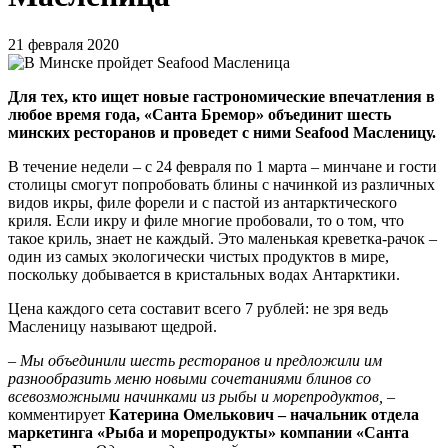
21 февраля 2020
Для тех, кто ищет новые гастрономические впечатления в
любое время года, «Санта Бремор» объединит шесть
минских ресторанов и проведет с ними Seafood Масленицу.
В течение недели – с 24 февраля по 1 марта – минчане и гости
столицы смогут попробовать блины с начинкой из различных
видов икры, филе форели и с пастой из антарктического
криля. Если икру и филе многие пробовали, то о том, что
такое криль, знает не каждый. Это маленькая креветка-рачок –
один из самых экологически чистых продуктов в мире,
поскольку добывается в кристальных водах Антарктики.
Цена каждого сета составит всего 7 рублей: не зря ведь
Масленицу называют щедрой.
– Мы объединили шесть ресторанов и предложили им
разнообразить меню новыми сочетаниями блинов со
всевозможными начинками из рыбы и морепродуктов,
–
комментирует
Катерина Омелькович – начальник отдела
маркетинга «Рыба и морепродукты» компании «Санта