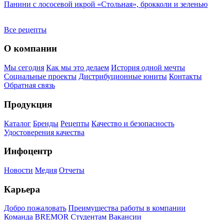
Панини с лососевой икрой «Стольная», брокколи и зеленью
Б
п
Все рецепты
О компании
Мы сегодня
Как мы это делаем
История одной мечты
Социальные проекты
Дистрибуционные юниты
Контакты
Обратная связь
Продукция
Каталог
Бренды
Рецепты
Качество и безопасность
Удостоверения качества
Инфоцентр
Новости
Медия
Отчеты
Карьера
Добро пожаловать
Преимущества работы в компании
Команда BREMOR
Студентам
Вакансии