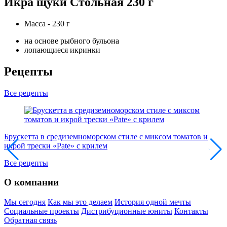
Икра щуки Стольная 230 г
Масса - 230 г
на основе рыбного бульона
лопающиеся икринки
Рецепты
Все рецепты
Брускетта в средиземноморском стиле с миксом томатов и
О
икрой трески «Pate» с крилем
Все рецепты
О компании
Мы сегодня
Как мы это делаем
История одной мечты
Социальные проекты
Дистрибуционные юниты
Контакты
Обратная связь