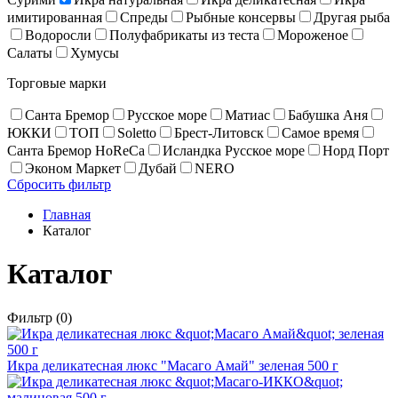
имитированная
Спреды
Рыбные консервы
Другая рыба
Водоросли
Полуфабрикаты из теста
Мороженое
Салаты
Хумусы
Торговые марки
Санта Бремор
Русское море
Матиас
Бабушка Аня
ЮККИ
ТОП
Soletto
Брест-Литовск
Самое время
Санта Бремор HoReCa
Исландка Русское море
Норд Порт
Эконом Маркет
Дубай
NERO
Сбросить фильтр
Главная
Каталог
Каталог
Фильтр
(0)
Икра деликатесная люкс "Масаго Амай" зеленая 500 г