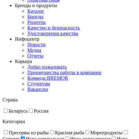
Бренды и продукты
Каталог
Бренды
Рецепты
Качество и безопасность
Удостоверения качества
Инфоцентр
Новости
Медиа
Отчеты
Карьера
Добро пожаловать
Преимущества работы в компании
Команда BREMOR
Студентам
Вакансии
Страна
Беларусь
Россия
Категории
Пресервы из рыбы
Красная рыба
Море­про­дукты
Сурими
Икра натуральная
Икра деликатесная
Икра