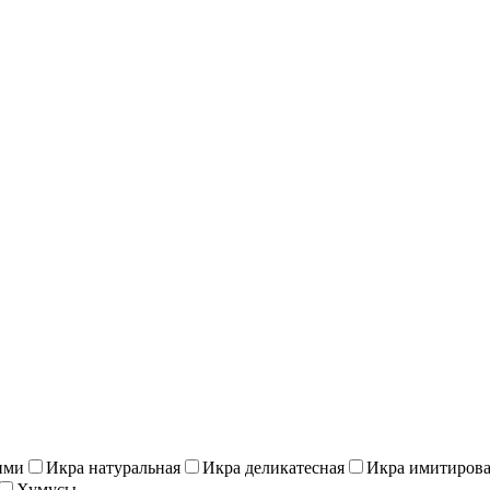
ими
Икра натуральная
Икра деликатесная
Икра имитиров
Хумусы