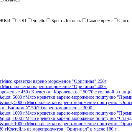
ККИ
ТОП
Soletto
Брест-Литовск
Самое время
Санта
Мясо креветки варено-мороженое "Оригинал" 250г
Мясо креветки варено-мороженое "Оригинал" 400г
Креветки “Королевские” 50/70 с головой в панц
Мясо креветки варено-мороженое поштучно "Преми
Мясо креветки варено-мороженое поштучно "Ориги
ки “Ваннамей” 50/70 варено-мороженые 3000 г
Мясо креветки варено-мороженое поштучно "Преми
Мясо креветки варено-мороженое поштучно "Станда
Мясо креветки варено-мороженое поштучно "Ориги
Коктейль из морепродуктов "Оригинал" в масле 180 г