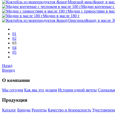
Мидии копченые с 
Мидии с пряностями в мас
Мидии в масле 180 г
01
02
03
04
05
Назад
Вперед
О компании
Мы сегодня
Как мы это делаем
История одной мечты
Социальн
Продукция
Каталог
Бренды
Рецепты
Качество и безопасность
Удостоверен