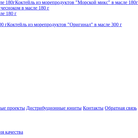
Коктейль из морепродуктов "Морской микс" в масле 180г
чесноком в масле 180 г
ле 180 г
Коктейль из морепродуктов "Оригинал" в масле 300 г
ые проекты
Дистрибуционные юниты
Контакты
Обратная связь
ия качества