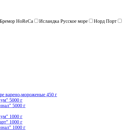
 Бремор HoReCa
Исландка Русское море
Норд Порт
ире варено-мороженые 450 г
ум" 5000 г
нал" 5000 г
ум" 1000 г
рт" 1000 г
нал" 1000 г