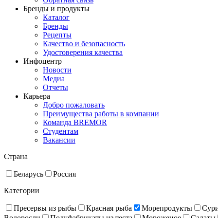
Бренды и продукты
Каталог
Бренды
Рецепты
Качество и безопасность
Удостоверения качества
Инфоцентр
Новости
Медиа
Отчеты
Карьера
Добро пожаловать
Преимущества работы в компании
Команда BREMOR
Студентам
Вакансии
Страна
Беларусь
Россия
Категории
Пресервы из рыбы
Красная рыба
Море­про­дукты
Сур
Водоросли
Полуфабрикаты из теста
Мороженое
Салаты