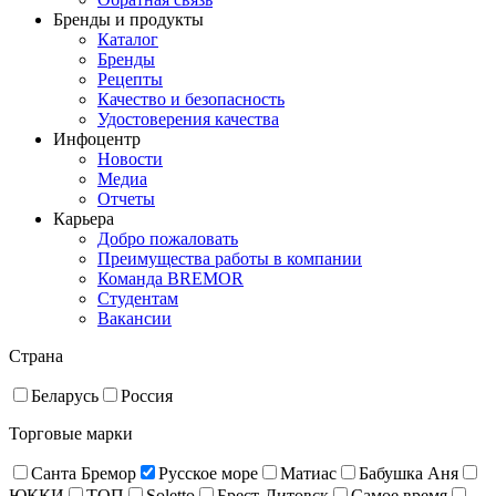
Бренды и продукты
Каталог
Бренды
Рецепты
Качество и безопасность
Удостоверения качества
Инфоцентр
Новости
Медиа
Отчеты
Карьера
Добро пожаловать
Преимущества работы в компании
Команда BREMOR
Студентам
Вакансии
Страна
Беларусь
Россия
Торговые марки
Санта Бремор
Русское море
Матиас
Бабушка Аня
ЮККИ
ТОП
Soletto
Брест-Литовск
Самое время