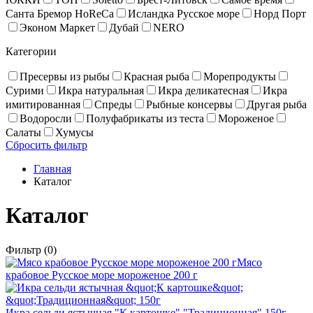
Санта Бремор HoReCa
Исландка Русское море
Норд Порт
Эконом Маркет
Дубай
NERO
Категории
Пресервы из рыбы
Красная рыба
Море­про­дукты
Сурими
Икра натуральная
Икра деликатесная
Икра
имитированная
Спреды
Рыбные консервы
Другая рыба
Водоросли
Полуфабрикаты из теста
Мороженое
Салаты
Хумусы
Сбросить фильтр
Главная
Каталог
Каталог
Фильтр
(0)
Мясо
крабовое Русское море мороженое 200 г
Икра сельди ястычная "К картошке" "Традиционная" 150г