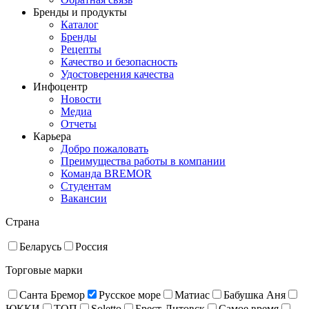
Бренды и продукты
Каталог
Бренды
Рецепты
Качество и безопасность
Удостоверения качества
Инфоцентр
Новости
Медиа
Отчеты
Карьера
Добро пожаловать
Преимущества работы в компании
Команда BREMOR
Студентам
Вакансии
Страна
Беларусь
Россия
Торговые марки
Санта Бремор
Русское море
Матиас
Бабушка Аня
ЮККИ
ТОП
Soletto
Брест-Литовск
Самое время