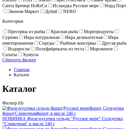
Санта Бремор HoReCa
Исландка Русское море
Норд Порт
Эконом Маркет
Дубай
NERO
Категории
Пресервы из рыбы
Красная рыба
Море­про­дукты
Сурими
Икра натуральная
Икра деликатесная
Икра
имитированная
Спреды
Рыбные консервы
Другая рыба
Водоросли
Полуфабрикаты из теста
Мороженое
Салаты
Хумусы
Сбросить фильтр
Главная
Каталог
Каталог
Фильтр
(0)
НОВИНКА
Филе-кусочки сельди "Русское море" Селедочка
"Сливочная" в масле 240 г