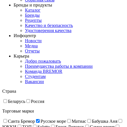
Бренды и продукты
Каталог
Бренды
Рецепты
Качество и безопасность
Удостоверения качества
Инфоцентр
Новости
Медиа
Отчеты
Карьера
Добро пожаловать
Преимущества работы в компании
Команда BREMOR
Студентам
Вакансии
Страна
Беларусь
Россия
Торговые марки
Санта Бремор
Русское море
Матиас
Бабушка Аня
ЮККИ
ТОП
Soletto
Брест-Литовск
Самое время