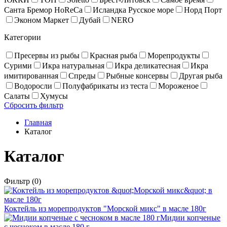
Санта Бремор HoReCa
Исландка Русское море
Норд Порт
Эконом Маркет
Дубай
NERO
Категории
Пресервы из рыбы
Красная рыба
Море­про­дукты
Сурими
Икра натуральная
Икра деликатесная
Икра
имитированная
Спреды
Рыбные консервы
Другая рыба
Водоросли
Полуфабрикаты из теста
Мороженое
Салаты
Хумусы
Сбросить фильтр
Главная
Каталог
Каталог
Фильтр
(0)
Коктейль из морепродуктов "Морской микс" в масле 180г
Мидии копченые
с чесноком в масле 180 г