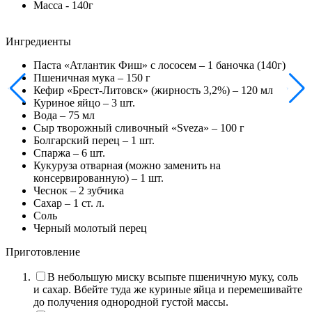
Масса - 140г
Ингредиенты
Паста «Атлантик Фиш» с лососем –
1 баночка
(140г)
Пшеничная мука –
150
г
Кефир «Брест-Литовск» (жирность 3,2%) –
120
мл
Куриное яйцо –
3
шт.
Вода –
75
мл
Сыр творожный сливочный «Sveza» –
100
г
Болгарский перец –
1
шт.
Спаржа –
6
шт.
Кукуруза отварная (можно заменить на
консервированную) –
1
шт.
Чеснок –
2
зубчика
Сахар –
1
ст. л.
Соль
Черный молотый перец
Приготовление
В небольшую миску всыпьте пшеничную муку, соль
и сахар. Вбейте туда же куриные яйца и перемешивайте
до получения однородной густой массы.