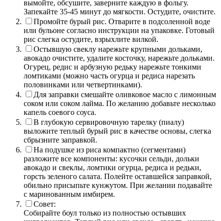
вымойте, обсушите, заверните каждую в фольгу.
Запекайте 35-45 минут до мягкости. Остудите, очистите.
Промойте бурый рис. Отварите в подсоленной воде
или бульоне согласно инструкции на упаковке. Готовый
рис слегка остудите, взрыхлите вилкой.
Остывшую свеклу нарежьте крупными дольками,
авокадо очистите, удалите косточку, нарежьте дольками.
Огурец, редис и арбузную редьку нарежьте тонкими
ломтиками (можно часть огурца и редиса нарезать
половинками или четвертинками).
Для заправки смешайте оливковое масло с лимонным
соком или соком лайма. По желанию добавьте несколько
капель соевого соуса.
В глубокую сервировочную тарелку (пиалу)
выложите теплый бурый рис в качестве основы, слегка
сбрызните заправкой.
На подушке из риса компактно (сегментами)
разложите все компоненты: кусочки сельди, дольки
авокадо и свеклы, ломтики огурца, редиса и редьки,
горсть зеленого салата. Полейте оставшейся заправкой,
обильно присыпьте кунжутом. При желании подавайте
с маринованным имбирем.
Совет:
Собирайте боул только из полностью остывших