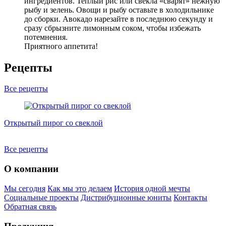
ингредиентов. Теплый рис или свекла «сварят» нежную
рыбу и зелень. Овощи и рыбу оставьте в холодильнике
до сборки. Авокадо нарезайте в последнюю секунду и
сразу сбрызните лимонным соком, чтобы избежать
потемнения.
Приятного аппетита!
Рецепты
Все рецепты
Открытый пирог со свеклой
О
Все рецепты
О компании
Мы сегодня
Как мы это делаем
История одной мечты
Социальные проекты
Дистрибуционные юниты
Контакты
Обратная связь