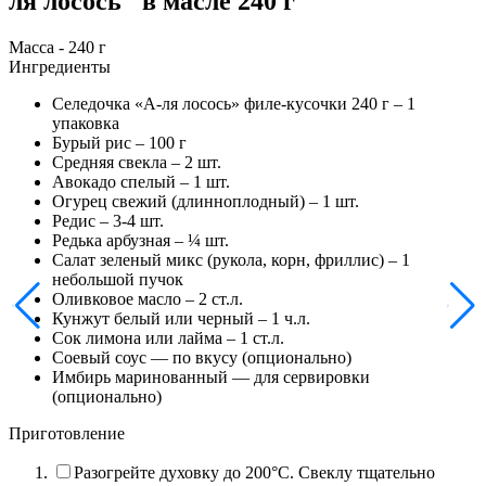
ля лосось" в масле 240 г
Масса - 240 г
Ингредиенты
Селедочка «А-ля лосось» филе-кусочки 240 г –
1
упаковка
Бурый рис –
100
г
Средняя свекла –
2
шт.
Авокадо спелый –
1
шт.
Огурец свежий (длинноплодный) –
1
шт.
Редис –
3-4
шт.
Редька арбузная –
¼
шт.
Салат зеленый микс (рукола, корн, фриллис) –
1
небольшой пучок
Оливковое масло –
2
ст.л.
Кунжут белый или черный –
1
ч.л.
Сок лимона или лайма –
1
ст.л.
Соевый соус — по вкусу (опционально)
Имбирь маринованный — для сервировки
(опционально)
Приготовление
Разогрейте духовку до 200°C. Свеклу тщательно