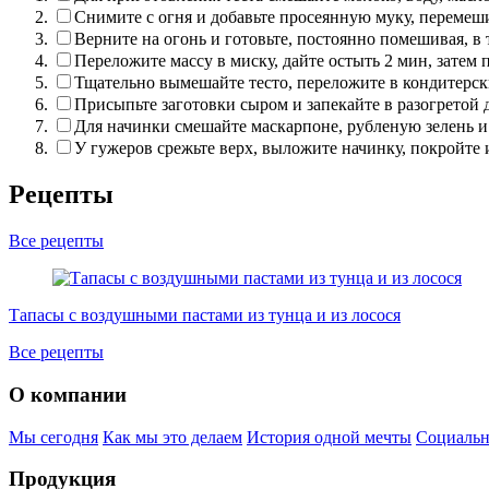
Снимите с огня и добавьте просеянную муку, перемеши
Верните на огонь и готовьте, постоянно помешивая, в 
Переложите массу в миску, дайте остыть 2 мин, затем
Тщательно вымешайте тесто, переложите в кондитерск
Присыпьте заготовки сыром и запекайте в разогретой д
Для начинки смешайте маскарпоне, рубленую зелень и
У гужеров срежьте верх, выложите начинку, покройте 
Рецепты
Все рецепты
Тапасы с воздушными пастами из тунца и из лосося
Все рецепты
О компании
Мы сегодня
Как мы это делаем
История одной мечты
Социальн
Продукция