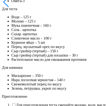
Омега-3
Для теста
Вода –
125
г
Молоко –
125
г
Мука пшеничная –
160
г
Соль - щепотка
Сахар -щепотка
Сливочное масло –
100
г
Куриное яйцо –
5
шт
Перец, мускатный орех по вкусу
Сыр грюйер (тертый) –
150
г
Сыр грюйер (тертый) для посыпки –
30
г
Растительное масло для смазывания противня
Для начинки
Маскарпоне –
350
г
Икра лососевая зернистая –
140
г
Свежемолотый перец по вкусу
Зелень, петрушка, укроп по вкусу
Приготовление
Для приготовления теста смешайте молоко, воду, масло,