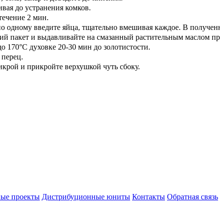
вая до устранения комков.
течение 2 мин.
 по одному введите яйца, тщательно вмешивая каждое. В получен
ий пакет и выдавливайте на смазанный растительным маслом пр
о 170°C духовке 20-30 мин до золотистости.
 перец.
икрой и прикройте верхушкой чуть сбоку.
ые проекты
Дистрибуционные юниты
Контакты
Обратная связь