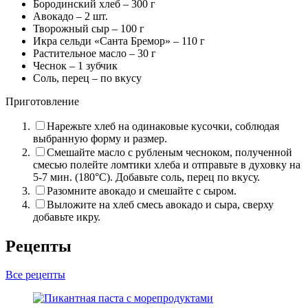
Бородинский хлеб –
300
г
Авокадо –
2
шт.
Творожный сыр –
100
г
Икра сельди «Санта Бремор» –
110
г
Растительное масло –
30
г
Чеснок –
1
зубчик
Соль, перец – по вкусу
Приготовление
Нарежьте хлеб на одинаковые кусочки, соблюдая
выбранную форму и размер.
Смешайте масло с рубленым чесноком, полученной
смесью полейте ломтики хлеба и отправьте в духовку на
5-7 мин. (180°C). Добавьте соль, перец по вкусу.
Разомните авокадо и смешайте с сыром.
Выложите на хлеб смесь авокадо и сыра, сверху
добавьте икру.
Рецепты
Все рецепты