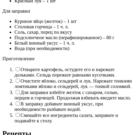
Красный лук –
1
шт
Для заправки
Куриное яйцо (желток) –
1
шт
Столовая горчица –
1
ч. л.
Соль, сахар, перец по вкусу
Подсолнечное масло (нерафинированное) –
80
г
Белый винный уксус –
1
ч. л.
Вода (при необходимости)
Приготовление
Отварите картофель, остудите его и нарежьте
дольками. Сельдь порежьте равными кусочками.
Очистите яблоко, сельдерей и лук. Нарежьте тонкими
ломтиками яблоко и сельдерей, лук –– тонкой соломкой.
Для заправки взбейте желток с сахаром, солью,
перцем и горчицей. Продолжая взбивать введите масло.
В заправку добавьте винный уксус, при
необходимости разбавьте водой.
Смешайте все ингредиенты салата, заправьте и
подавайте к столу.
Рецепты