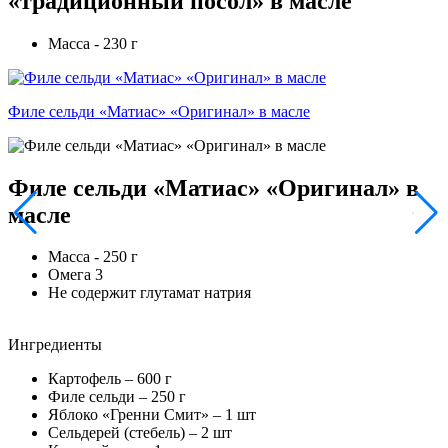
«традиционный посол» в масле
Масса - 230 г
Филе сельди «Матиас» «Оригинал» в масле
Филе сельди «Матиас» «Оригинал» в
масле
Масса - 250 г
Омега 3
Не содержит глутамат натрия
Ингредиенты
Картофель –
600
г
Филе сельди –
250
г
Яблоко «Гренни Смит» –
1
шт
Сельдерей (стебель) –
2
шт