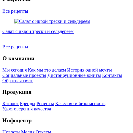
Все рецепты
Салат с икрой трески и сельдереем
С
Все рецепты
О компании
Мы сегодня
Как мы это делаем
История одной мечты
Социальные проекты
Дистрибуционные юниты
Контакты
Обратная связь
Продукция
Каталог
Бренды
Рецепты
Качество и безопасность
Удостоверения качества
Инфоцентр
Новости
Медия
Отчеты