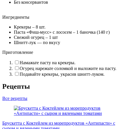
Без консервантов
Ингредиенты
Крекеры –
8
шт.
Паста «Фиш-мусс» с лососем –
1 баночка (140 г)
Свежий огурец –
1
шт
Шнитт-лук — по вкусу
Приготовление
Намажьте пасту на крекеры.
Огурец нарежьте соломкой и выложите на пасту.
Подавайте крекеры, украсив шнитт-луком.
Рецепты
Все рецепты
К
Брускетта с Коктейлем из морепродуктов «Антипасти» с
сыром и вялеными томатами