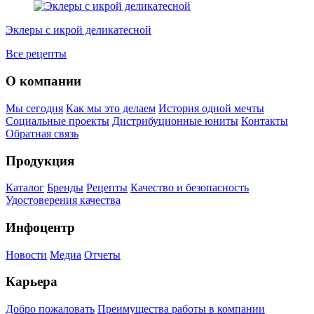
Эклеры с икрой деликатесной
Б
Все рецепты
О компании
Мы сегодня
Как мы это делаем
История одной мечты
Социальные проекты
Дистрибуционные юниты
Контакты
Обратная связь
Продукция
Каталог
Бренды
Рецепты
Качество и безопасность
Удостоверения качества
Инфоцентр
Новости
Медиа
Отчеты
Карьера
Добро пожаловать
Преимущества работы в компании