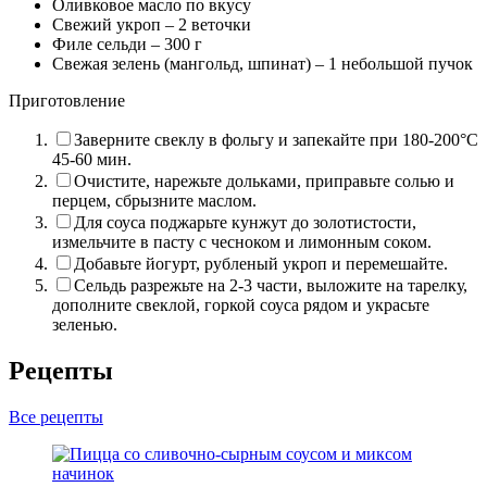
Оливковое масло по вкусу
Свежий укроп –
2
веточки
Филе сельди –
300
г
Свежая зелень (мангольд, шпинат) –
1
небольшой пучок
Приготовление
Заверните свеклу в фольгу и запекайте при 180-200°C
45-60 мин.
Очистите, нарежьте дольками, приправьте солью и
перцем, сбрызните маслом.
Для соуса поджарьте кунжут до золотистости,
измельчите в пасту с чесноком и лимонным соком.
Добавьте йогурт, рубленый укроп и перемешайте.
Сельдь разрежьте на 2-3 части, выложите на тарелку,
дополните свеклой, горкой соуса рядом и украсьте
зеленью.
Рецепты
Все рецепты