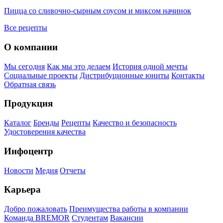
Пицца со сливочно-сырным соусом и миксом начинок
О
Все рецепты
О компании
Мы сегодня
Как мы это делаем
История одной мечты
Социальные проекты
Дистрибуционные юниты
Контакты
Обратная связь
Продукция
Каталог
Бренды
Рецепты
Качество и безопасность
Удостоверения качества
Инфоцентр
Новости
Медия
Отчеты
Карьера
Добро пожаловать
Преимущества работы в компании
Команда BREMOR
Студентам
Вакансии