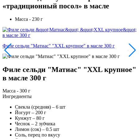
«традиционный посол» в масле
Масса - 230 г
Филе сельди "Матиас" "XXL крупное" в масле 300 г
Филе сельди "Матиас" "XXL крупное"
в масле 300 г
Масса - 300 г
Ингредиенты
Свекла (средняя) –
6
шт
Йогурт –
200
г
Кунжут –
80
г
Чеснок –
2
зубчика
Лимон (сок) –
0.5
шт
Соль, перец по вкусу