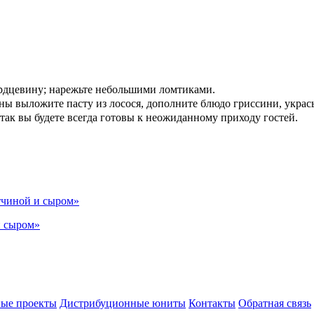
ердцевину; нарежьте небольшими ломтиками.
ны выложите пасту из лосося, дополните блюдо гриссини, украс
 так вы будете всегда готовы к неожиданному приходу гостей.
и сыром»
ые проекты
Дистрибуционные юниты
Контакты
Обратная связь