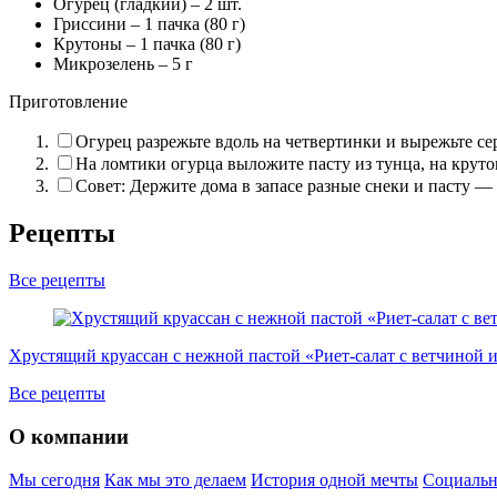
Огурец (гладкий) –
2 шт.
Гриссини –
1 пачка (80 г)
Крутоны –
1 пачка (80 г)
Микрозелень –
5 г
Приготовление
Огурец разрежьте вдоль на четвертинки и вырежьте с
На ломтики огурца выложите пасту из тунца, на круто
Совет: Держите дома в запасе разные снеки и пасту —
Рецепты
Все рецепты
Хрустящий круассан с нежной пастой «Риет-салат с ветчиной 
Все рецепты
О компании
Мы сегодня
Как мы это делаем
История одной мечты
Социальн