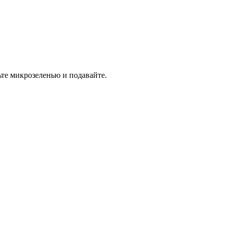
ьте микрозеленью и подавайте.
С