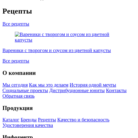
Рецепты
Все рецепты
А
Вареники с творогом и соусом из цветной капусты
Все рецепты
О компании
Мы сегодня
Как мы это делаем
История одной мечты
Социальные проекты
Дистрибуционные юниты
Контакты
Обратная связь
Продукция
Каталог
Бренды
Рецепты
Качество и безопасность
Удостоверения качества
Инфоцентр