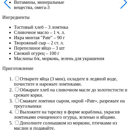
Витамины, минеральные
вещества, омега-3
Ингредиенты
Тостовый хлеб –
3
ломтика
Сливочное масло –
1
ч. л.
Икра минтая "Pate" –
90
г
Творожный сыр –
2
ст. л.
Перепелиное яйцо –
3
шт
Свежий огурец –
100
г
Маслины б/к, морковь, зелень для украшения
Приготовление
Отварите яйца (3 мин), охладите в ледяной воде,
почистите и нарежьте ломтиками.
Обжарьте хлеб на сливочном масле до золотистости и
срежьте корки.
Смажьте ломтики сыром, икрой «Pate», разрежьте на
треугольники
Выложите на тарелку в форме кораблика, украсив
ломтиками очищенного огурца, зеленью и яйцами.
Дополните солнышком из моркови, птичками из
маслин и подавайте.