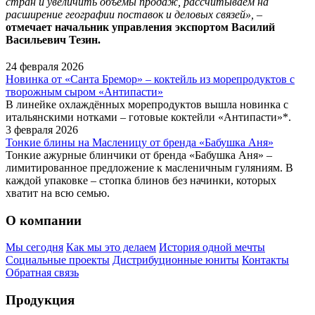
стран и увеличить объемы продаж, рассчитываем на
расширение географии поставок и деловых связей»,
–
отмечает начальник управления экспортом Василий
Васильевич Тезин.
24 февраля 2026
Новинка от «Санта Бремор» – коктейль из морепродуктов с
творожным сыром «Антипасти»
В линейке охлаждённых морепродуктов вышла новинка с
итальянскими нотками – готовые коктейли «Антипасти»*.
3 февраля 2026
Тонкие блины на Масленицу от бренда «Бабушка Аня»
Тонкие ажурные блинчики от бренда «Бабушка Аня» –
лимитированное предложение к масленичным гуляниям. В
каждой упаковке – стопка блинов без начинки, которых
хватит на всю семью.
О компании
Мы сегодня
Как мы это делаем
История одной мечты
Социальные проекты
Дистрибуционные юниты
Контакты
Обратная связь
Продукция