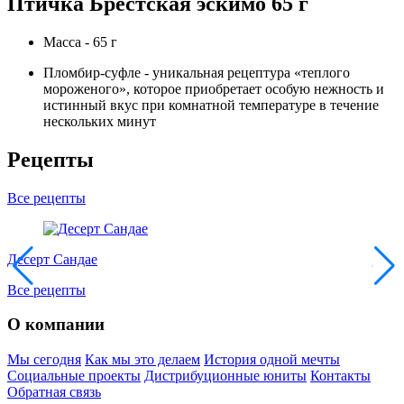
Птичка Брестская эскимо 65 г
Масса - 65 г
Пломбир-суфле - уникальная рецептура «теплого
мороженого», которое приобретает особую нежность и
истинный вкус при комнатной температуре в течение
нескольких минут
Рецепты
Все рецепты
Десерт Сандае
С
Все рецепты
О компании
Мы сегодня
Как мы это делаем
История одной мечты
Социальные проекты
Дистрибуционные юниты
Контакты
Обратная связь