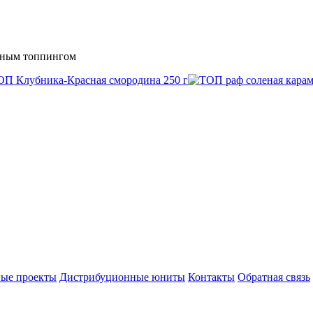
дным топпингом
ые проекты
Дистрибуционные юниты
Контакты
Обратная связь