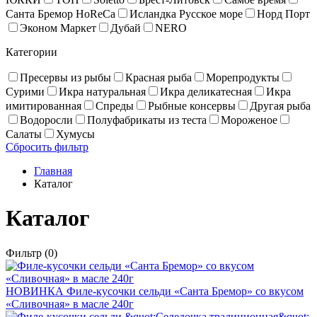
Санта Бремор HoReCa
Исландка Русское море
Норд Порт
Эконом Маркет
Дубай
NERO
Категории
Пресервы из рыбы
Красная рыба
Море­про­дукты
Сурими
Икра натуральная
Икра деликатесная
Икра
имитированная
Спреды
Рыбные консервы
Другая рыба
Водоросли
Полуфабрикаты из теста
Мороженое
Салаты
Хумусы
Сбросить фильтр
Главная
Каталог
Каталог
Фильтр
(0)
НОВИНКА
Филе-кусочки сельди «Санта Бремор» со вкусом
«Сливочная» в масле 240г