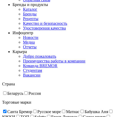
Бренды и продукты
Каталог
Бренды
Рецепты
Качество и безопасность
Удостоверения качества
Инфоцентр
Новости
Медиа
Отчеты
Карьера
Добро пожаловать
Преимущества работы в компании
Команда BREMOR
Студентам
Вакансии
Страна
Беларусь
Россия
Торговые марки
Санта Бремор
Русское море
Матиас
Бабушка Аня
ЮККИ
ТОП
Soletto
Брест-Литовск
Самое время