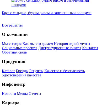
Боул с сельдью, бурым рисом и запеченными овощами
Н
с
Все рецепты
О компании
Мы сегодня
Как мы это делаем
История одной мечты
Социальные проекты
Дистрибуционные юниты
Контакты
Обратная связь
Продукция
Каталог
Бренды
Рецепты
Качество и безопасность
Удостоверения качества
Инфоцентр
Новости
Медиа
Отчеты
Карьера