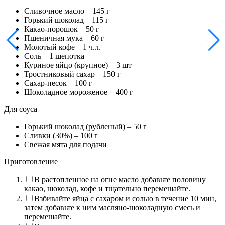
Сливочное масло –
145
г
Горький шоколад –
115
г
Какао-порошок –
50
г
Пшеничная мука –
60
г
Молотый кофе –
1
ч.л.
Соль –
1
щепотка
Куриное яйцо (крупное) –
3
шт
Тростниковый сахар –
150
г
Сахар-песок –
100
г
Шоколадное мороженое –
400
г
Для соуса
Горький шоколад (рубленый) –
50
г
Сливки (30%) –
100
г
Свежая мята для подачи
Приготовление
В растопленное на огне масло добавьте половину
какао, шоколад, кофе и тщательно перемешайте.
Взбивайте яйца с сахаром и солью в течение 10 мин,
затем добавьте к ним масляно-шоколадную смесь и
перемешайте.