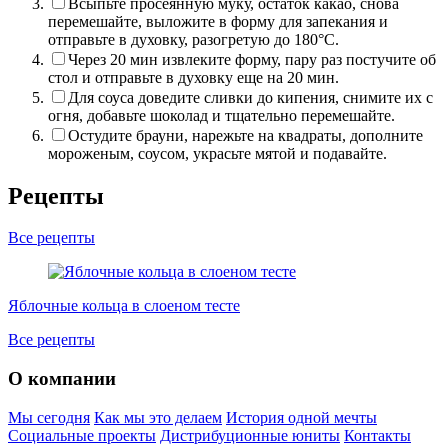
Всыпьте просеянную муку, остаток какао, снова
перемешайте, выложите в форму для запекания и
отправьте в духовку, разогретую до 180°C.
Через 20 мин извлеките форму, пару раз постучите об
стол и отправьте в духовку еще на 20 мин.
Для соуса доведите сливки до кипения, снимите их с
огня, добавьте шоколад и тщательно перемешайте.
Остудите брауни, нарежьте на квадраты, дополните
мороженым, соусом, украсьте мятой и подавайте.
Рецепты
Все рецепты
Яблочные кольца в слоеном тесте
Й
Все рецепты
О компании
Мы сегодня
Как мы это делаем
История одной мечты
Социальные проекты
Дистрибуционные юниты
Контакты