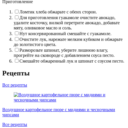
Приготовление
Ломтик хлеба обжарьте с обеих сторон.
Для приготовления гуакамоле очистите авокадо,
удалите косточку, вилкой перетрите авокадо, добавьте
мяту, оливковое масло и соль.
Нут консервированный смешайте с гуакамоле.
Очистите лук, нарежьте мелким кубиком и обжарьте
до золотистого цвета.
Разморозьте шпинат, уберите лишнюю влагу,
прогрейте на сковороде с добавлением соуса песто.
Смешайте обжаренный лук и шпинат с соусом песто.
Рецепты
Все рецепты
Т
Воздушное картофельное пюре с мидиями и чесночными
чипсами
Все рецепты