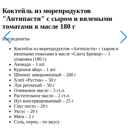
Коктейль из морепродуктов
"Антипасти" с сыром и вялеными
томатами в масле 180 г
Ингредиенты
Коктейль из морепродуктов «Антипасти» с сыром и
вялеными томатами в масле «Санта Бремор» –
1
упаковка (180 г)
Авокадо –
1
шт.
Куриное яйцо –
1
шт.
Шпинат замороженный –
200
г
Хлеб «Рустик» –
50
г
Лук репчатый –
50
г
Оливковое масло –
3
ст.л.
Растительное масло –
2
ст.л.
Нут консервированный –
25
г
Соус песто –
20
г
Уксус –
20
г
Мята –
2
г
Соль, перец – по вкусу