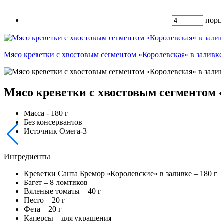
пор
Мясо креветки с хвостовым сегментом «Королевская» в заливк
Мясо креветки с хвостовым сегментом 
Масса - 180 г
Без консервантов
Источник Омега-3
Ингредиенты
Креветки Санта Бремор «Королевские» в заливке –
180
г
Багет –
8
ломтиков
Вяленые томаты –
40
г
Песто –
20
г
Фета –
20
г
Каперсы – для украшения