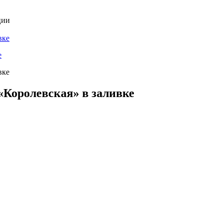
ции
е
«Королевская» в заливке