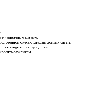
м.
ом и сливочным маслом.
 полученной смесью каждый ломтик багета.
ельно надрезав их продольно.
красить базиликом.