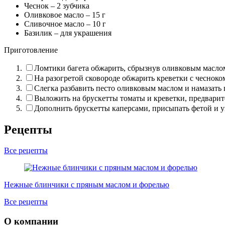
Чеснок –
2
зубчика
Оливковое масло –
15
г
Сливочное масло –
10
г
Базилик – для украшения
Приготовление
Ломтики багета обжарить, сбрызнув оливковым масло
На разогретой сковороде обжарить креветки с чеснок
Слегка разбавить песто оливковым маслом и намазать
Выложить на брускетты томаты и креветки, предварит
Дополнить брускетты каперсами, присыпать фетой и у
Рецепты
Все рецепты
Нежные блинчики с пряным маслом и форелью
Все рецепты
О компании