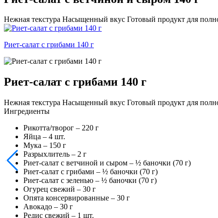
Нежная текстура Насыщенный вкус Готовый продукт для полно
Риет-салат с грибами 140 г
Риет-салат с грибами 140 г
Нежная текстура Насыщенный вкус Готовый продукт для полно
Ингредиенты
Рикотта/творог –
220
г
Яйца –
4
шт.
Мука –
150
г
Разрыхлитель –
2
г
Риет-салат с ветчиной и сыром –
½
баночки (70 г)
Риет-салат с грибами –
½
баночки (70 г)
Риет-салат с зеленью –
½
баночки (70 г)
Огурец свежий –
30
г
Опята консервированные –
30
г
Авокадо –
30
г
Редис свежий –
1
шт.