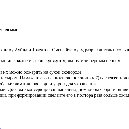
аменяемые
 к нему 2 яйца и 1 желток. Смешайте муку, разрыхлитель и соль 
сыпьте каждое изделие кунжутом, льном или черным перцем.
и их можно обжарить на сухой сковороде.
й и сыром. Намажьте его на нижнюю половинку. Для свежести доб
Добавьте ломтики авокадо и укроп для украшения
бами. Добавьте консервированные опята, помидоры черри и оливк
нии, при формировании сделайте его в полтора раза больше ожи