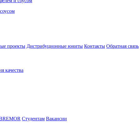
 соусом
ые проекты
Дистрибуционные юниты
Контакты
Обратная связь
ия качества
 BREMOR
Студентам
Вакансии