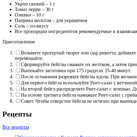
Укроп свежий –
1
г
Томат черри –
30
г
Оливки –
10
г
Паприка молотая – для украшения
Соль – по-вкусу
Все пропорции ингредиентов рекомендуемые и взаимоз
Приготовление
Возьмите протертый творог или сыр рикотта, добавьте
перемешайте.
Сформируйте бейглы смажьте их желтком, а затем при
Выпекайте заготовки при 175 градусах 35-40 минут.
После остывания разрежьте бейглы вдоль. При желани
Для первого бейгла используйте Риет-салат с ветчино
На второй бейгл распределите Риет-салат с зеленью. 
На основу третьего бейгла намажьте Риет-салат с гри
Совет. Чтобы отверстие бейгла не исчезло при выпека
Рецепты
Все рецепты