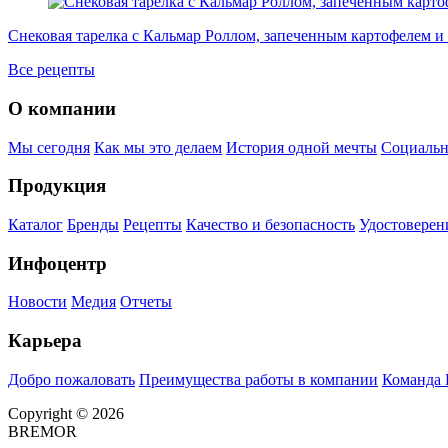
Снековая тарелка с Кальмар Роллом, запеченным картофелем и
Все рецепты
О компании
Мы сегодня
Как мы это делаем
История одной мечты
Социальн
Продукция
Каталог
Бренды
Рецепты
Качество и безопасность
Удостоверен
Инфоцентр
Новости
Медия
Отчеты
Карьера
Добро пожаловать
Преимущества работы в компании
Команда
Copyright © 2026
BREMOR