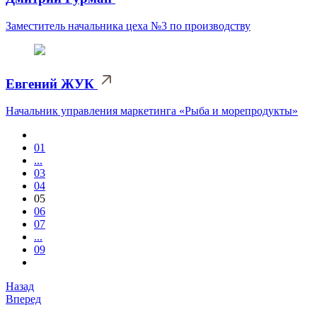
Заместитель начальника цеха №3 по производству
Евгений ЖУК
Начальник управления маркетинга «Рыба и морепродукты»
01
...
03
04
05
06
07
...
09
Назад
Вперед