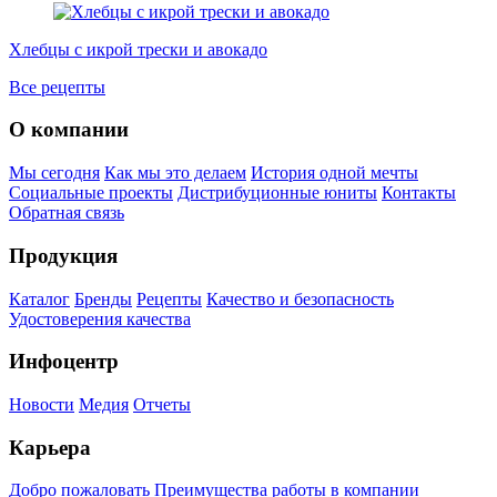
Хлебцы с икрой трески и авокадо
К
Все рецепты
О компании
Мы сегодня
Как мы это делаем
История одной мечты
Социальные проекты
Дистрибуционные юниты
Контакты
Обратная связь
Продукция
Каталог
Бренды
Рецепты
Качество и безопасность
Удостоверения качества
Инфоцентр
Новости
Медия
Отчеты
Карьера
Добро пожаловать
Преимущества работы в компании