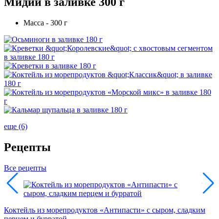
Мидии в заливке 300 г
Масса - 300 г
еще (6)
Рецепты
Все рецепты
А
Коктейль из морепродуктов «Антипасти» с сыром, сладким
перцем и бурратой