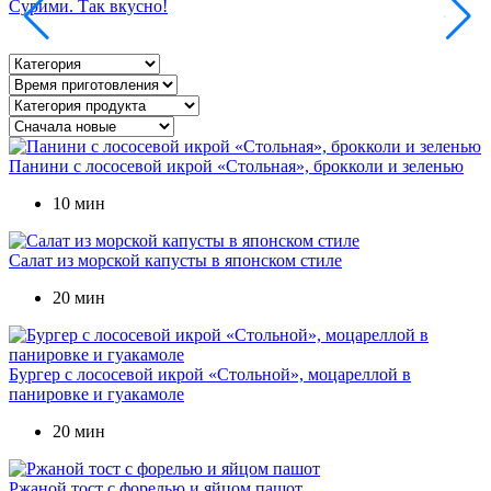
Сурими. Так вкусно!
Т
Панини с лососевой икрой «Стольная», брокколи и зеленью
10 мин
Салат из морской капусты в японском стиле
20 мин
Бургер с лососевой икрой «Стольной», моцареллой в
панировке и гуакамоле
20 мин
Ржаной тост с форелью и яйцом пашот