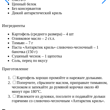
Ценный белок
Без консервантов
Дикий антарктический криль
Ингредиенты
Картофель (среднего размера) –
4
шт
Оливковое масло –
2
ст.л.
Тимьян –
7
г
Паста «Антарктик криль» сливочно-чесночный –
1
баночка (150 г)
Сушеный чеснок –
1
щепотка
Соль, перец по вкусу
Приготовление
Картофель хорошо промойте и нарежьте дольками.
Поперчите, сбрызните маслом, приправьте тимьяном,
чесноком и запекайте до румяной корочки около 40
минут при 180°C.
Извлеките из духовки, посолите и подавайте дольки
горячими со сливочно-чесночным «Антарктик криль».