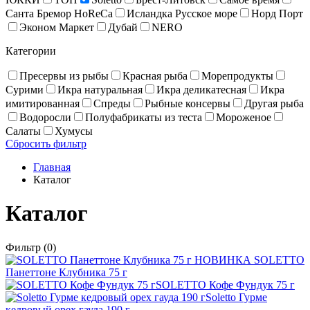
Санта Бремор HoReCa
Исландка Русское море
Норд Порт
Эконом Маркет
Дубай
NERO
Категории
Пресервы из рыбы
Красная рыба
Море­про­дукты
Сурими
Икра натуральная
Икра деликатесная
Икра
имитированная
Спреды
Рыбные консервы
Другая рыба
Водоросли
Полуфабрикаты из теста
Мороженое
Салаты
Хумусы
Сбросить фильтр
Главная
Каталог
Каталог
Фильтр
(0)
НОВИНКА
SOLETTO
Панеттоне Клубника 75 г
SOLETTO Кофе Фундук 75 г
Soletto Гурме
кедровый орех гауда 190 г