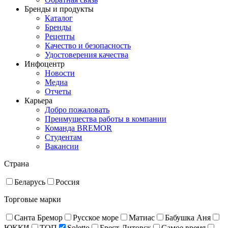
Бренды и продукты
Каталог
Бренды
Рецепты
Качество и безопасность
Удостоверения качества
Инфоцентр
Новости
Медиа
Отчеты
Карьера
Добро пожаловать
Преимущества работы в компании
Команда BREMOR
Студентам
Вакансии
Страна
Беларусь
Россия
Торговые марки
Санта Бремор
Русское море
Матиас
Бабушка Аня
ЮККИ
ТОП
Soletto
Брест-Литовск
Самое время