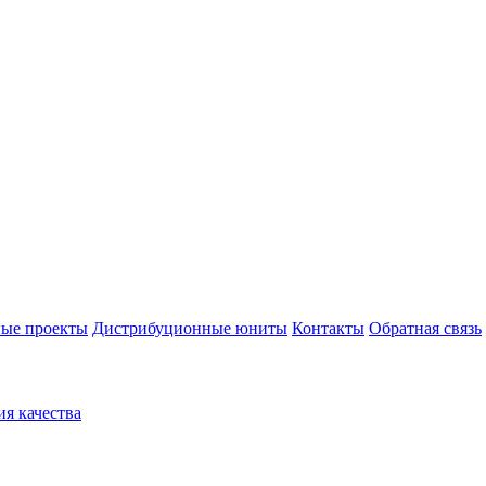
ые проекты
Дистрибуционные юниты
Контакты
Обратная связь
ия качества