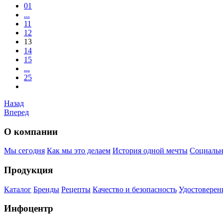
01
...
11
12
13
14
15
...
25
Назад
Вперед
О компании
Мы сегодня
Как мы это делаем
История одной мечты
Социальн
Продукция
Каталог
Бренды
Рецепты
Качество и безопасность
Удостоверен
Инфоцентр