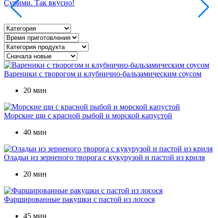
Сурими. Так вкусно!
Т
Вареники с творогом и клубнично-бальзамическим соусом
20 мин
Морские щи с красной рыбой и морской капустой
40 мин
Оладьи из зерненого творога с кукурузой и пастой из криля
20 мин
Фаршированные ракушки с пастой из лосося
45 мин